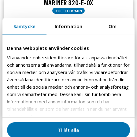
MARINER 320-E-OX
320 LITER/MIN
Samtycke
Information
Om
Denna webbplats använder cookies
Vi använder enhetsidentifierare för att anpassa innehållet
och annonserna till användarna, tillhandahålla funktioner för
sociala medier och analysera vår trafik. Vi vidarebefordrar
även sådana identifierare och annan information från din
enhet till de sociala medier och annons- och analysföretag
som vi samarbetar med. Dessa kan i sin tur kombinera
informationen med annan information som du har
tillhandahållit eller som de har samlat in när du har använt
deras tjänster.
Tillåt alla
B-NITROX MEMBRANE SYSTEM