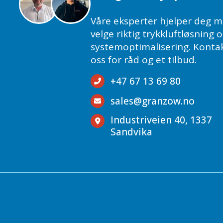
Våre eksperter hjelper deg m
velge riktig trykkluftløsning 
systemoptimalisering. Konta
oss for råd og et tilbud.
+47 67 13 69 80
sales@granzow.no
Industriveien 40, 1337
Sandvika