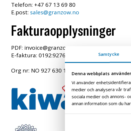
Telefon: +47 67 13 69 80
E.post:
sales@granzow.no
Fakturaopplysninger
PDF: invoice@granzow.no
Samtycke
E-faktura:
0192:927630192
Org nr: NO 927 630 192 MVA
Denna webbplats använder
Vi använder enhetsidentifierar
medier och analysera vår trafi
sociala medier och annons- o
annan information som du har t