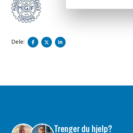
Del
Del
Del
Dele:
på
på
på
facebook
twitter
LinkedIn
Trenger du hjelp?