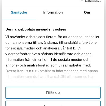
Granzows adsorpsjonstørkere leveres med et standardisert
trykkduggpunkt på
–40 °C
, noe som innebærer at luften ved denne
temperaturen kun kan inneholde 0,117 g vann per kubikkmeter.
Samtycke
Information
Om
Resultatet er ekstremt tørr trykkluft med høy renhetsgrad, tilpasset
krevende industrielle miljøer.
Oppsummering
Denna webbplats använder cookies
Med adsorpsjonstørkere fra Granzow får du stabil drift, lavt
energiforbruk og riktig luftkvalitet for hver applikasjon. Sortimentet
Vi använder enhetsidentifierare för att anpassa innehållet
kombinerer avansert teknologi med fleksibel styring for best mulig
och annonserna till användarna, tillhandahålla funktioner
driftsøkonomi og sikkerhet.
för sociala medier och analysera vår trafik. Vi
Les mer
Vis mindre
vidarebefordrar även sådana identifierare och annan
information från din enhet till de sociala medier och
Hjem
/
Produktkategorier
/
Adsorpsjonstørkere
annons- och analysföretag som vi samarbetar med.
Produktkategorier
Dessa kan i sin tur kombinera informationen med annan
information som du har tillhandahållit eller som de har
Kompressorer
Skruekompressorer
samlat in när du har använt deras tjänster.
Oljesmurte skruekompressorer
Oljefrie skruekompressorer
Tillåt alla
Stempelkompressorer
Oljefylte stempelkompressorer
Oljefrie stempelkompressorer