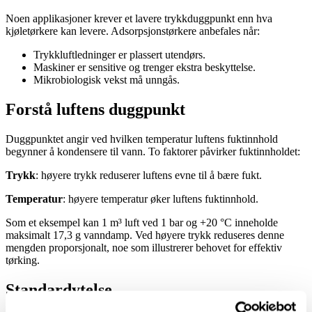
Noen applikasjoner krever et lavere trykkduggpunkt enn hva
kjøletørkere kan levere. Adsorpsjonstørkere anbefales når:
Trykkluftledninger er plassert utendørs.
Maskiner er sensitive og trenger ekstra beskyttelse.
Mikrobiologisk vekst må unngås.
Forstå luftens duggpunkt
Duggpunktet angir ved hvilken temperatur luftens fuktinnhold
begynner å kondensere til vann. To faktorer påvirker fuktinnholdet:
Trykk
: høyere trykk reduserer luftens evne til å bære fukt.
Temperatur
: høyere temperatur øker luftens fuktinnhold.
Som et eksempel kan 1 m³ luft ved 1 bar og +20 °C inneholde
maksimalt 17,3 g vanndamp. Ved høyere trykk reduseres denne
mengden proporsjonalt, noe som illustrerer behovet for effektiv
tørking.
Standardytelse