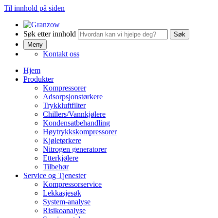
Til innhold på siden
Søk etter innhold
Søk
Meny
Kontakt oss
Hjem
Produkter
Kompressorer
Adsorpsjonstørkere
Trykkluftfilter
Chillers/Vannkjølere
Kondensatbehandling
Høytrykkskompressorer
Kjøletørkere
Nitrogen generatorer
Etterkjølere
Tilbehør
Service og Tjenester
Kompressorservice
Lekkasjesøk
System-analyse
Risikoanalyse