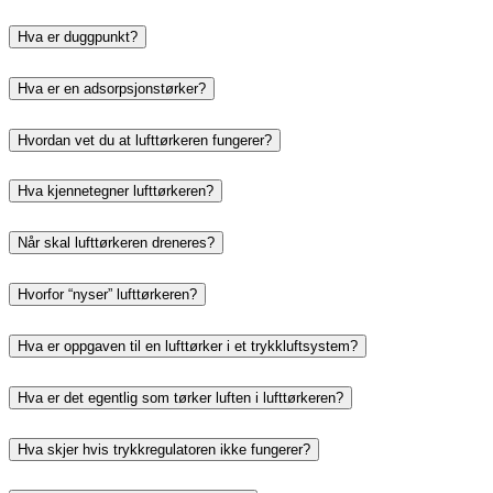
Hva er duggpunkt?
Hva er en adsorpsjonstørker?
Hvordan vet du at lufttørkeren fungerer?
Hva kjennetegner lufttørkeren?
Når skal lufttørkeren dreneres?
Hvorfor “nyser” lufttørkeren?
Hva er oppgaven til en lufttørker i et trykkluftsystem?
Hva er det egentlig som tørker luften i lufttørkeren?
Hva skjer hvis trykkregulatoren ikke fungerer?