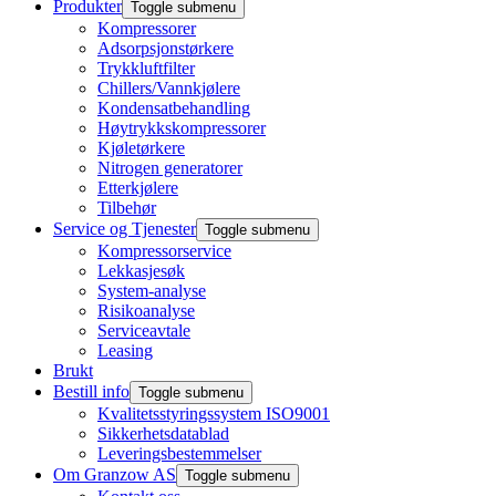
Produkter
Toggle submenu
Kompressorer
Adsorpsjonstørkere
Trykkluftfilter
Chillers/Vannkjølere
Kondensatbehandling
Høytrykkskompressorer
Kjøletørkere
Nitrogen generatorer
Etterkjølere
Tilbehør
Service og Tjenester
Toggle submenu
Kompressorservice
Lekkasjesøk
System-analyse
Risikoanalyse
Serviceavtale
Leasing
Brukt
Bestill info
Toggle submenu
Kvalitetsstyringssystem ISO9001
Sikkerhetsdatablad
Leveringsbestemmelser
Om Granzow AS
Toggle submenu