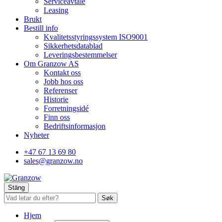
Serviceavtale
Leasing
Brukt
Bestill info
Kvalitetsstyringssystem ISO9001
Sikkerhetsdatablad
Leveringsbestemmelser
Om Granzow AS
Kontakt oss
Jobb hos oss
Referenser
Historie
Forretningsidé
Finn oss
Bedriftsinformasjon
Nyheter
+47 67 13 69 80
sales@granzow.no
Stäng
Søk
Hjem