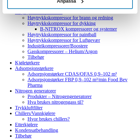
Scrollkompressorer
Anpassa
FLAIRMO kompressorer
Høytrykkskompressorer
Høytrykkskompressor for brann og redning
Høytrykkskompressor for dykking
B‑NITROX kompressorer og systemer
Høytrykkskompressor for paintball
Høytrykkskompressor for Luftgevær
Industrikompressorer/Boostere
Gasskompressorer – Helium/Argon
Tilbehør
Kjøletørkere
Adsorpsjonstørkere
Adsorpsjonstørker CDAS/OFAS 0,9–102 m³
Adsorpsjonstørker FBP 0,9–102 m³/min Food Bev
Pharma
Nitrogen generatorer
Produkter – Nitrogengeneratorer
Hva brukes nitrogengass til?
Trykkluftfilter
Chillers/Vannkjølere
Hvor brukes chillers?
Etterkjølere
Kondensatbehandling
Tilbehør