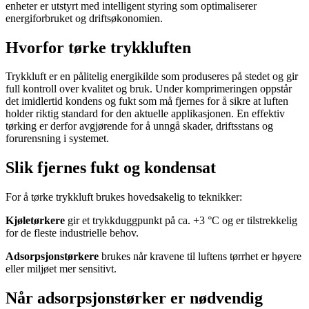
enheter er utstyrt med intelligent styring som optimaliserer
energiforbruket og driftsøkonomien.
Hvorfor tørke trykkluften
Trykkluft er en pålitelig energikilde som produseres på stedet og gir
full kontroll over kvalitet og bruk. Under komprimeringen oppstår
det imidlertid kondens og fukt som må fjernes for å sikre at luften
holder riktig standard for den aktuelle applikasjonen. En effektiv
tørking er derfor avgjørende for å unngå skader, driftsstans og
forurensning i systemet.
Slik fjernes fukt og kondensat
For å tørke trykkluft brukes hovedsakelig to teknikker:
Kjøletørkere
gir et trykkduggpunkt på ca. +3 °C og er tilstrekkelig
for de fleste industrielle behov.
Adsorpsjonstørkere
brukes når kravene til luftens tørrhet er høyere
eller miljøet mer sensitivt.
Når adsorpsjonstørker er nødvendig