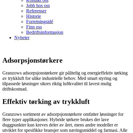
Kontakt oss
Jobb hos oss
Referenser
Historie
Forretningsidé
Finn oss
Bedriftsinformasjon
Nyheter
Adsorpsjonstørkere
Granzows adsorpsjonstørkere gir pålitelig og energieffektiv tørking
av trykkluft for ulike industrielle behov. Med smart styring og
tilpassede løsninger sikres riktig luftkvalitet til lavest mulig
driftskostnad.
Effektiv tørking av trykkluft
Granzows sortiment av adsorpsjonstørkere omfatter løsninger for
flere typer applikasjoner. Hybride tørkere brukes der lave
duggpunkter kun kreves deler av året, mens andre modeller er
utviklet for spesifikke bransjer som næringsmiddel og farmasi. Alle