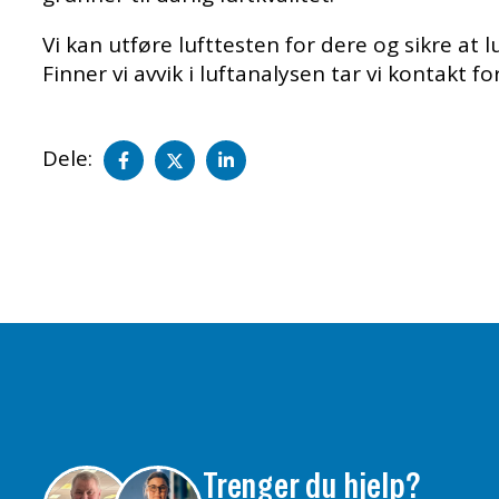
Vi kan utføre lufttesten for dere og sikre at l
Finner vi avvik i luftanalysen tar vi kontakt f
Del
Del
Del
Dele:
på
på
på
facebook
twitter
LinkedIn
Trenger du hjelp?