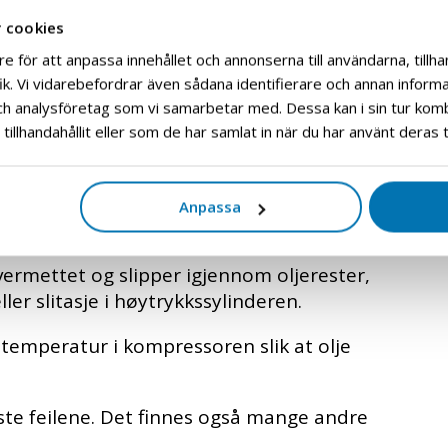
 cookies
sesluft og vil selvfølgelig vises på testen.
e för att anpassa innehållet och annonserna till användarna, tillhan
unktet inn på samme måte som CO, men kan
k. Vi vidarebefordrar även sådana identifierare och annan informati
soranlegg står over dager uten å være i bruk.
ch analysföretag som vi samarbetar med. Dessa kan i sin tur ko
illhandahållit eller som de har samlat in när du har använt deras t
ilteret har stått for lenge, gammelt filtersystem
ngssystemet fungerer ikke godt nok. Det er
 innvendig med rengjøringsmiddel regelmessig.
Anpassa
fte nok.
 overmettet og slipper igjennom oljerester,
er slitasje i høytrykkssylinderen.
y temperatur i kompressoren slik at olje
gste feilene. Det finnes også mange andre