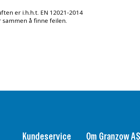
uften er i.h.h.t. EN 12021-2014
or sammen å finne feilen.
Kundeservice
Om Granzow A