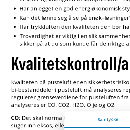
Har anlegget en god energiøkonomisk sty
Kan det lønne seg å se på enøk–løsninger
Har trykkluften den kvaliteten den bør ha
Troverdighet er viktig i en slik sammen
sikker på at du som kunde får de riktige a
Kvalitetskontroll/
Kvaliteten på pusteluft er en sikkerhetsrisik
bi-bestanddeler i pusteluft må analyseres r
regulerer grenseverdiene for pusteluften fra
analyseres er CO, CO2, H2O, Olje og O2.
CO:
Det skal normalt ikke være CO i luften.
Samtycke
suger inn eksos, eller at det er en feil på ko