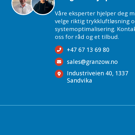
Våre eksperter hjelper deg m
velge riktig trykkluftløsning 
systemoptimalisering. Konta
oss for råd og et tilbud.
+47 67 13 69 80
sales@granzow.no
Industriveien 40, 1337
Sandvika