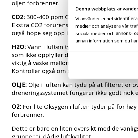
oljen forbrenner.
Denna webbplats använder
CO2:
300-400 ppm CO2 finnes naturlig i omgivel
Vi använder enhetsidentifierar
Ekstra CO2 forurensing kommer i utgangsp
medier och analysera vår trafi
også hope seg opp i filterhuset hvis kompres
sociala medier och annons- o
annan information som du har t
H2O:
Vann i luften tyder på en av følgende: F
som ikke oppfyller dagens krav eller dreneri
viktig å vaske mellom-filter/vannutskillerne
Kontroller også om det blir tappet kondens o
OLJE:
Olje i luften kan tyde på at filteret er
dreneringssystemet fungerer ikke godt nok ell
O2:
For lite Oksygen i luften tyder på for hø
forbrenner.
Dette er bare en liten oversikt med de vanli
grunner til dårlig luftkvalitet.