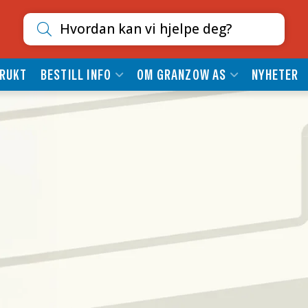
Søk etter innhold
RUKT
BESTILL INFO
OM GRANZOW AS
NYHETER