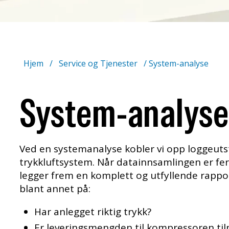
Hjem
/
Service og Tjenester
/
System-analyse
System-analys
Ved en systemanalyse kobler vi opp loggeutst
trykkluftsystem. Når datainnsamlingen er ferd
legger frem en komplett og utfyllende rappo
blant annet på:
Har anlegget riktig trykk?
Er leveringsmengden til kompressoren til