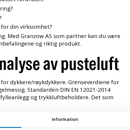
ring?
?
 for din virksomhet?
heng. Med Granzow AS som partner kan du være
nbefalingene og riktig produkt.
analyse av pusteluft
o for dykkere/røykdykkere. Grenseverdiene for
egelmessig. Standarden DIN EN 12021-2014
 fylleanlegg og trykkluftbeholdere. Det som
 CO kan komme i systemet hvis kompressoren
Information
mpressoren som gjør at luften blir så varm at