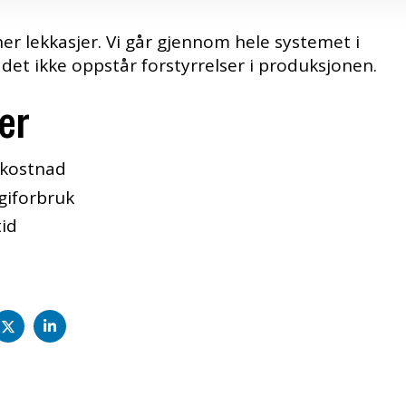
ner lekkasjer. Vi går gjennom hele systemet i
 det ikke oppstår forstyrrelser i produksjonen.
er
lkostnad
giforbruk
tid
l
Del
Del
å
på
på
acebook
twitter
LinkedIn