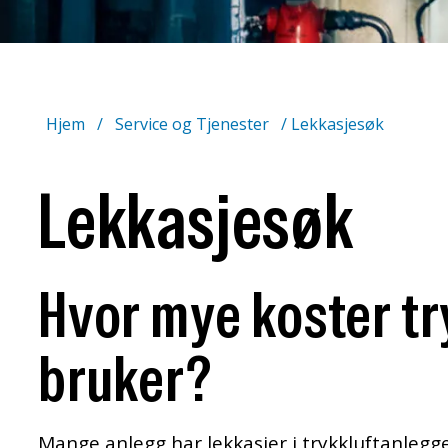
Hjem
/
Service og Tjenester
/
Lekkasjesøk
Lekkasjesøk
Hvor mye koster tr
bruker?
Mange anlegg har lekkasjer i trykkluftanlegg