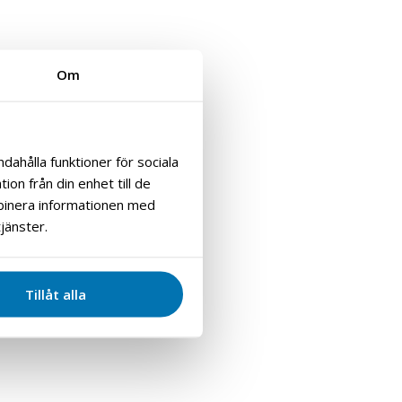
Om
dahålla funktioner för sociala
on från din enhet till de
mbinera informationen med
jänster.
Tillåt alla