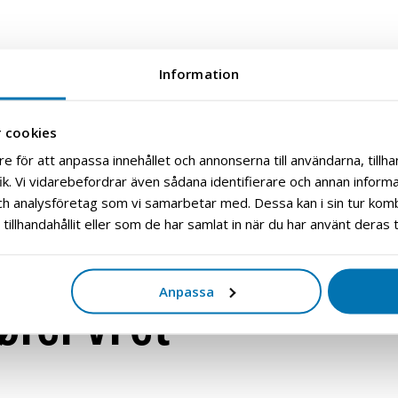
leng levetiden på
Information
 cookies
e för att anpassa innehållet och annonserna till användarna, tillhan
k. Vi vidarebefordrar även sådana identifierare och annan informati
legget ditt får du oversikt over hvor det
ch analysföretag som vi samarbetar med. Dessa kan i sin tur ko
re disse lekkasjene. Du sparer ikke bare
illhandahållit eller som de har samlat in när du har använt deras t
eflyten, men du forlenger også levetiden på
Anpassa
rer vi et