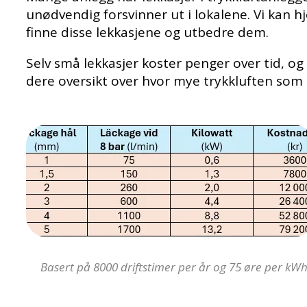
unødvendig forsvinner ut i lokalene. Vi kan 
finne disse lekkasjene og utbedre dem.
Selv små lekkasjer koster penger over tid, og
dere oversikt over hvor mye trykkluften som 
Basert på 8000 driftstimer per år og 75 øre per kWh