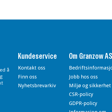
Kundeservice
Om Granzow A
Kontakt oss
Bedriftsinformasj
ed å
og
Finn oss
Jobb hos oss
kt
Nyhetsbrevarkiv
Miljø og sikkerhet
CSR-policy
GDPR-policy
Informasjon om