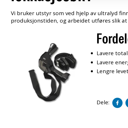
Vi bruker utstyr som ved hjelp av ultralyd fin
produksjonstiden, og arbeidet utføres slik at
Fordel
Lavere tota
Lavere ener
Lengre leve
De
Dele:
p
f