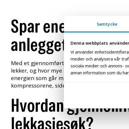
Spar energi og for
Samtycke
anlegget ditt
Denna webbplats använder
Vi använder enhetsidentifierar
medier och analysera vår trafi
Med et gjennomført lekkasjesøk av trykkluftan
sociala medier och annons- o
lekker, og hvor mye du kan spare ved å utbed
annan information som du har t
energien som går med til å produsere lekkasj
kompressorene, siden de vil «jobbe» mindre.
Hvordan gjennomfø
lekkasjesøk?