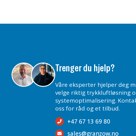
Trenger du hjelp?
Våre eksperter hjelper deg m
velge riktig trykkluftløsning 
systemoptimalisering. Konta
oss for råd og et tilbud.
+47 67 13 69 80
sales@granzow.no