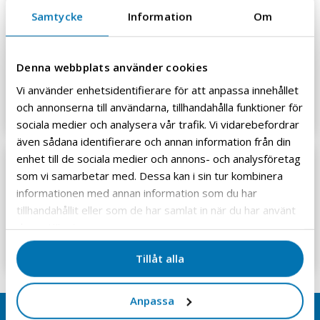
Jobb hos oss
Samtycke
Information
Om
Vil du være en del av et selskap med en åpen og
vennlig arbeidskultur? Hos Granzow AB tilbyr vi en
arbeidsplass der vi bryr oss om våre medarbeidere
Denna webbplats använder cookies
og deres trivsel.
Vi använder enhetsidentifierare för att anpassa innehållet
LES MER
och annonserna till användarna, tillhandahålla funktioner för
sociala medier och analysera vår trafik. Vi vidarebefordrar
även sådana identifierare och annan information från din
Kontakt oss
enhet till de sociala medier och annons- och analysföretag
som vi samarbetar med. Dessa kan i sin tur kombinera
Våre kontorer, lager og serviceverksted ligger i
informationen med annan information som du har
Sandvika med de sentrale funksjonene salg, service
tillhandahållit eller som de har samlat in när du har använt
og administrasjon
deras tjänster.
LES MER
Tillåt alla
Anpassa