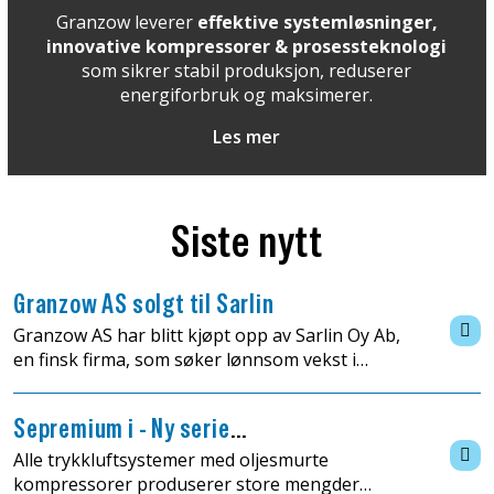
Granzow leverer
effektive systemløsninger,
innovative kompressorer & prosessteknologi
som sikrer stabil produksjon, reduserer
energiforbruk og maksimerer.
Les mer
Siste nytt
Granzow AS solgt til Sarlin
Granzow AS har blitt kjøpt opp av Sarlin Oy Ab,
en finsk firma, som søker lønnsom vekst i
trykkluftvirksomheten gjennom å gå inn i nye
markeder. Transaksjonen omfatter også
Sepremium i - Ny serie
Granzow AB, og samler de...
olje-/vannutskillere
Alle trykkluftsystemer med oljesmurte
kompressorer produserer store mengder