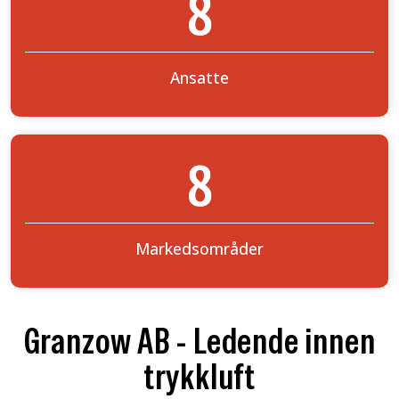
8
Ansatte
8
Markedsområder
Granzow AB - Ledende innen
trykkluft