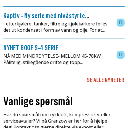
oljeforurenset kondensat. Derfor må det
installeres en olje-/vannutskiller for å skille
Kaptiv - Ny serie med nivåstyrte
oljen fra kondensatet. M...
kondensavtapper
I etterkjølere, tanker, filtre og kjøletørkere felles
det ut kondensat i form av vann og olje. For at
disse forurensningene ikke skal komme ut i
trykkluftsystemet, kreves en effektiv og
NYHET BOGE S-4 SERIE
driftssik...
NÅ MED MINDRE YTELSE- MELLOM 45-78KW
Pålitelig, stillegående drifte og topp
effektivitsnivåer. De “store”
skruekompressorene i BOGEs S-4 serie
SE ALLE NYHETER
representerte allerede et betydelig
gjennombrudd i...
Vanlige spørsmål
Har du spørsmål om trykkluft, kompressorer eller
serviceavtaler? Vi på Granzow er her for å hjelpe
deg! Kontakt oss gjerne direkte via e-post eller