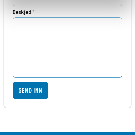
Beskjed
*
Last ned dokumenter
Brosjyre Air-Saver