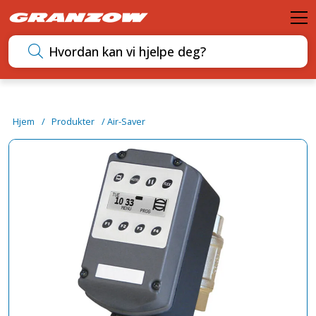
M
Søk etter innhold
Hjem
/
Produkter
/
Air-Saver