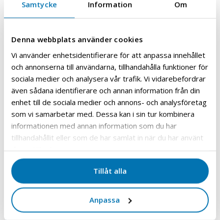
Du kan alltid nå oss på
Samtycke
Information
Om
+47 67 13 69 80
sales@granzow.no
Denna webbplats använder cookies
Fyll ut dine kontaktopplysninger nedenfor, så
Vi använder enhetsidentifierare för att anpassa innehållet
kontakter vi deg med rådgivning,
och annonserna till användarna, tillhandahålla funktioner för
produktinformasjon og tilbudsforslag innen
sociala medier och analysera vår trafik. Vi vidarebefordrar
kort tid.
även sådana identifierare och annan information från din
Felter merket med * er obligatoriske
enhet till de sociala medier och annons- och analysföretag
som vi samarbetar med. Dessa kan i sin tur kombinera
Navn
*
informationen med annan information som du har
tillhandahållit eller som de har samlat in när du har använt
deras tjänster.
Epost
*
Tillåt alla
Anpassa
Telefonnummer
*