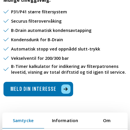
P31/P41 større filtersystem
Securus filterovervåking
B-Drain automatisk kondensavtapping
Kondensdunk for B-Drain
Automatisk stopp ved oppnådd slutt-trykk
Vekselventil for 200/300 bar
B-Timer kalkulator for indikering av filterpatronens
levetid, visning av total driftstid og tid igjen til service.
MELD DIN INTERESSE
Samtycke
Information
Om
Interessemelding
Last ned dokumenter