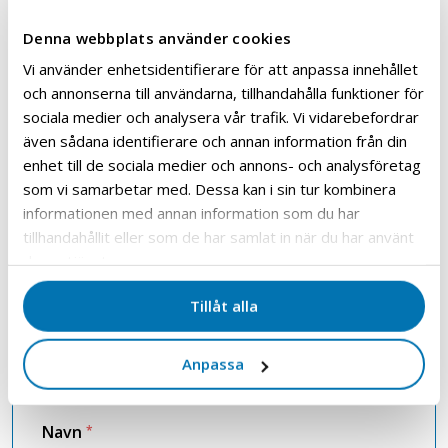
Interessemelding
Denna webbplats använder cookies
Vi använder enhetsidentifierare för att anpassa innehållet
Er du interessert i produktet og ønsker å vite
och annonserna till användarna, tillhandahålla funktioner för
mer om løsninger for din virksomhet? Vi hjelper
sociala medier och analysera vår trafik. Vi vidarebefordrar
deg med å velge riktig modell for optimal
även sådana identifierare och annan information från din
energieffektivitet og driftssikkerhet.
enhet till de sociala medier och annons- och analysföretag
Du kan alltid nå oss på
som vi samarbetar med. Dessa kan i sin tur kombinera
informationen med annan information som du har
+47 67 13 69 80
sales@granzow.no
tillhandahållit eller som de har samlat in när du har använt
deras tjänster.
Fyll ut dine kontaktopplysninger nedenfor, så
kontakter vi deg med rådgivning,
Tillåt alla
produktinformasjon og tilbudsforslag innen
kort tid.
Anpassa
Felter merket med * er obligatoriske
Navn
*