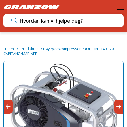
M
Søk etter innhold
Hjem
/
Produkter
/
Høytrykkskompressor PROFI-LINE 140-320
CAPITANO/MARINER